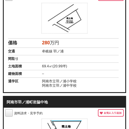
価格
280
万円
交通
牟岐線 羽ノ浦
間取り
土地面積
69.4㎡(20.99坪)
建物面積
–
通学区
阿南市立羽ノ浦小学校
阿南市立羽ノ浦中学校
阿南市羽ノ浦町岩脇中地
資料請求・見学予約