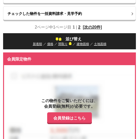
2ページ中1ページ目
1
|
2
[次の20件]
並び替え
新着順
／
価格
／
間取り
／
建物面積
／
土地面積
会員限定物件
この物件をご覧いただくには、
会員登録(無料)が必要です。
会員登録はこちら