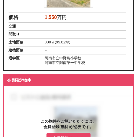
価格
1,550
万円
交通
間取り
土地面積
330㎡(99.82坪)
建物面積
–
通学区
阿南市立中野島小学校
阿南市立阿南第一中学校
会員限定物件
この物件をご覧いただくには、
会員登録(無料)が必要です。