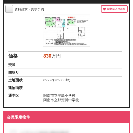
資料請求・見学予約
価格
830
万円
交通
間取り
土地面積
892㎡(269.83坪)
建物面積
–
通学区
阿南市立平島小学校
阿南市立那賀川中学校
会員限定物件