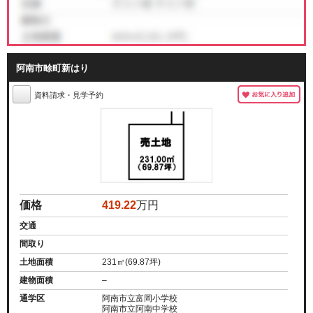
阿南市畭町新はり
資料請求・見学予約
価格
419.22
万円
交通
間取り
土地面積
231㎡(69.87坪)
建物面積
–
通学区
阿南市立富岡小学校
阿南市立阿南中学校