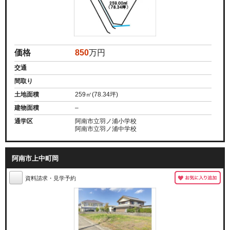
価格
850
万円
交通
間取り
土地面積
259㎡(78.34坪)
建物面積
–
通学区
阿南市立羽ノ浦小学校
阿南市立羽ノ浦中学校
阿南市上中町岡
資料請求・見学予約