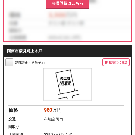
会員登録はこちら
阿南市横見町上木戸
資料請求・見学予約
価格
960
万円
交通
牟岐線 阿南
間取り
土地面積
239.37㎡(72.4坪)