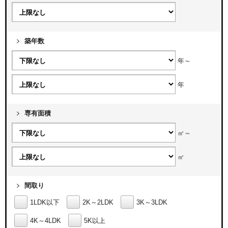
築年数
年～
年
専有面積
㎡～
㎡
間取り
1LDK以下
2K～2LDK
3K～3LDK
4K～4LDK
5K以上