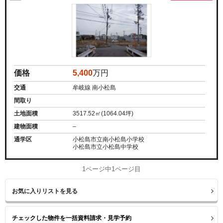
価格
5,400
万円
交通
牟岐線 南小松島
間取り
土地面積
3517.52㎡(1064.04坪)
建物面積
–
通学区
小松島市立南小松島小学校
小松島市立小松島中学校
1ページ中1ページ目
お気に入りリストを見る