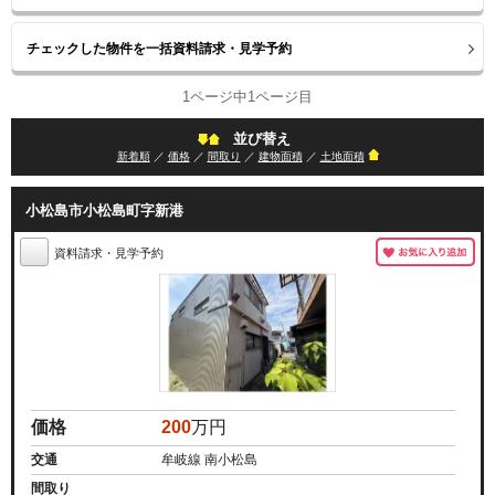
1ページ中1ページ目
並び替え
新着順
／
価格
／
間取り
／
建物面積
／
土地面積
小松島市小松島町字新港
資料請求・見学予約
価格
200
万円
交通
牟岐線 南小松島
間取り