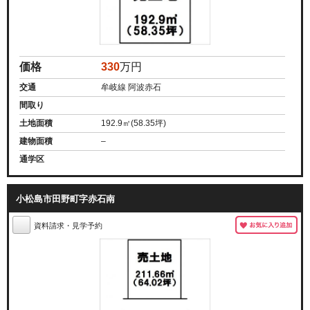
価格
330
万円
交通
牟岐線 阿波赤石
間取り
土地面積
192.9㎡(58.35坪)
建物面積
–
通学区
小松島市田野町字赤石南
資料請求・見学予約