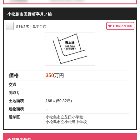
小松島市田野町字月ノ輪
資料請求・見学予約
価格
350
万円
交通
間取り
土地面積
168㎡(50.82坪)
建物面積
–
通学区
小松島市立芝田小学校
小松島市立小松島中学校
会員限定物件