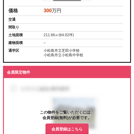
価格
300
万円
交通
間取り
土地面積
211.66㎡(64.02坪)
建物面積
–
通学区
小松島市立芝田小学校
小松島市立小松島中学校
会員限定物件
この物件をご覧いただくには、
会員登録(無料)が必要です。
会員登録はこちら