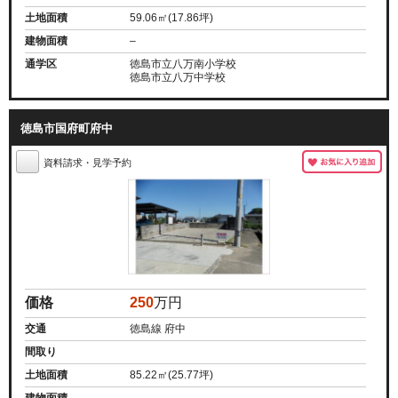
土地面積
59.06㎡(17.86坪)
建物面積
–
通学区
徳島市立八万南小学校
徳島市立八万中学校
徳島市国府町府中
資料請求・見学予約
価格
250
万円
交通
徳島線 府中
間取り
土地面積
85.22㎡(25.77坪)
建物面積
–