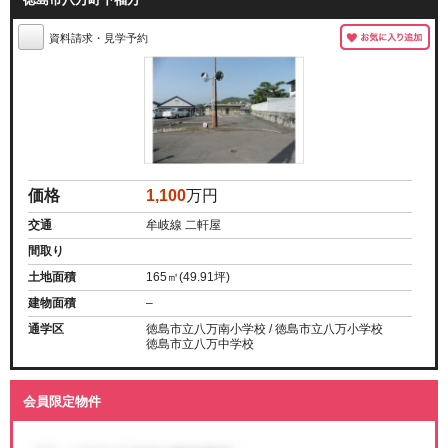
資料請求・見学予約
価格
1,100
万円
交通
牟岐線 二軒屋
間取り
土地面積
165㎡(49.91坪)
建物面積
–
通学区
徳島市立八万南小学校 / 徳島市立八万小学校
徳島市立八万中学校
会員限定物件