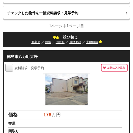
1ページ中1ページ目
並び替え
新着順
／
価格
／
間取り
／
建物面積
／
土地面積
徳島市八万町大坪
資料請求・見学予約
価格
178
万円
交通
間取り