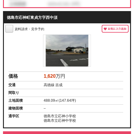
徳島市応神町東貞方字西中須
資料請求・見学予約
価格
1,620
万円
交通
高徳線 吉成
間取り
土地面積
488.09㎡(147.64坪)
建物面積
–
通学区
徳島市立応神小学校
徳島市立応神中学校