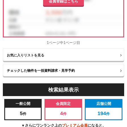
会員登録はこちら
1ページ中1ページ目
お気に入りリストを見る
検索結果表示
一般公開
会員限定
店舗公開
5
4
194
件
件
件
▼さらにワンランク上の
プレミアム会員
になると、