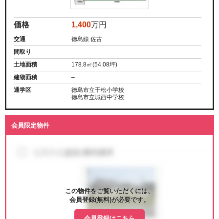
価格
1,400
万円
交通
徳島線 佐古
間取り
土地面積
178.8㎡(54.08坪)
建物面積
–
通学区
徳島市立千松小学校
徳島市立城西中学校
会員限定物件
この物件をご覧いただくには、
会員登録(無料)が必要です。
会員登録はこちら