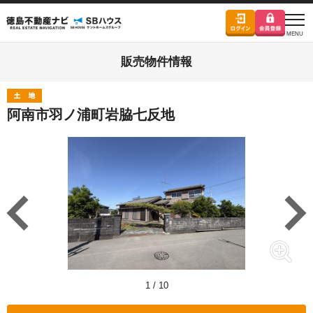
販売物件情報
阿南市羽ノ浦町岩脇七反地
1
/
10