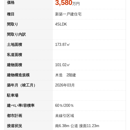
3,580
価格
万円
種目
新築一戸建住宅
間取り
4SLDK
間取り内訳
土地面積
173.87㎡
私道面積
建物面積
101.02㎡
建物構造規模
木造 2階建
築年月（竣工月）
2026年03月
駐車場
建ぺい率/容積率
60％/200％
都市計画
未線引区域
接道状況
南6.38m 公道 接面11.23m