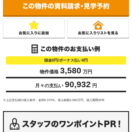
こ
頭金0円/ボーナス払い0円
3,580
物件価格
万円
90,932
月々の支払い
円
※上記支払例の借入条件：金利0.375%、借入総額
3,580
万円、借入期間35年