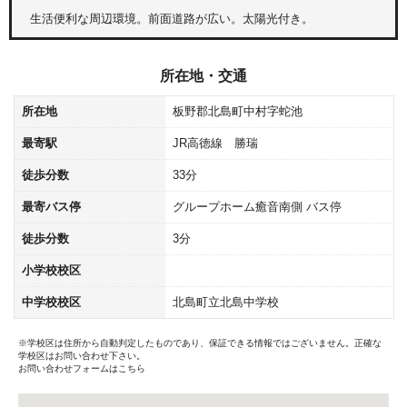
生活便利な周辺環境。前面道路が広い。太陽光付き。
所在地・交通
所在地
板野郡北島町中村字蛇池
最寄駅
JR高徳線 勝瑞
徒歩分数
33分
最寄バス停
グループホーム癒音南側 バス停
徒歩分数
3分
小学校校区
中学校校区
北島町立北島中学校
※学校区は住所から自動判定したものであり、保証できる情報ではございません。正確な
学校区はお問い合わせ下さい。
お問い合わせフォームはこちら