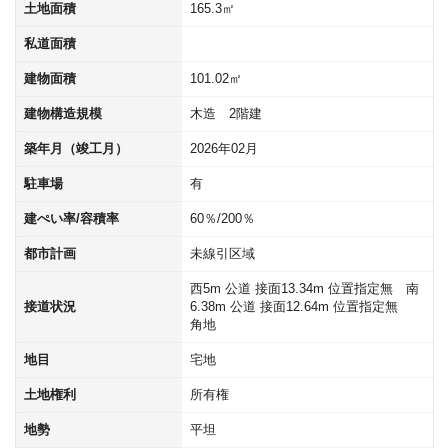
土地面積
165.3㎡
私道面積
建物面積
101.02㎡
建物構造規模
木造 2階建
築年月（竣工月）
2026年02月
駐車場
有
建ぺい率/容積率
60％/200％
都市計画
未線引区域
西5m 公道 接面13.34m 位置指定無 南
接道状況
6.38m 公道 接面12.64m 位置指定無
角地
地目
宅地
土地権利
所有権
地勢
平坦