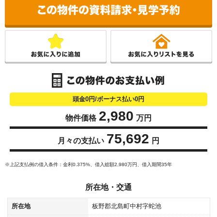
こ
頭金0円/ボーナス払い0円
2,980
物件価格
万円
75,692
月々の支払い
円
※上記支払例の借入条件：金利0.375%、借入総額
2,980
万円、借入期間35年
所在地・交通
所在地
板野郡北島町中村字蛇池