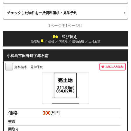
1ページ中1ページ目
並び替え
新着順
／
価格
／
間取り
／
建物面積
／
土地面積
小松島市田野町字赤石南
資料請求・見学予約
価格
300
万円
交通
間取り