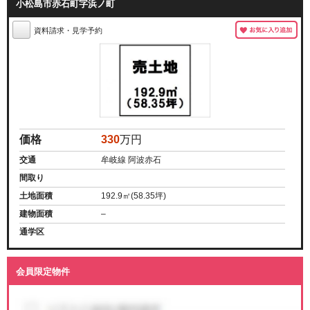
小松島市赤石町字浜ノ町
資料請求・見学予約
価格
330
万円
交通
牟岐線 阿波赤石
間取り
土地面積
192.9㎡(58.35坪)
建物面積
–
通学区
会員限定物件