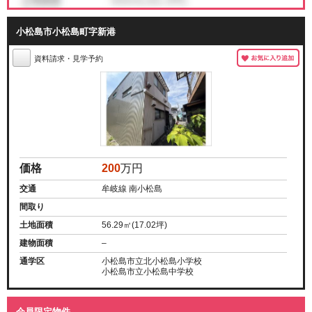
小松島市小松島町字新港
資料請求・見学予約
価格
200
万円
交通
牟岐線 南小松島
間取り
土地面積
56.29㎡(17.02坪)
建物面積
–
通学区
小松島市立北小松島小学校
小松島市立小松島中学校
会員限定物件