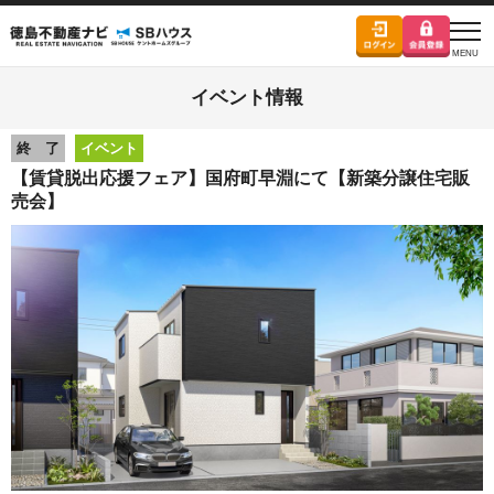
イベント情報
終 了
イベント
【賃貸脱出応援フェア】国府町早淵にて【新築分譲住宅販
売会】