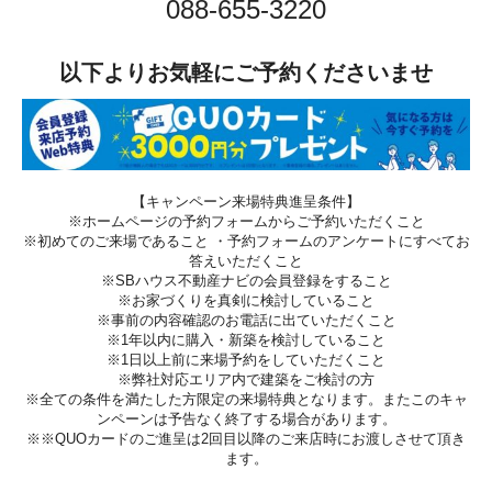
088-655-3220
以下よりお気軽にご予約くださいませ
【キャンペーン来場特典進呈条件】
※ホームページの予約フォームからご予約いただくこと
※初めてのご来場であること ・予約フォームのアンケートにすべてお
答えいただくこと
※SBハウス不動産ナビの会員登録をすること
※お家づくりを真剣に検討していること
※事前の内容確認のお電話に出ていただくこと
※1年以内に購入・新築を検討していること
※1日以上前に来場予約をしていただくこと
※弊社対応エリア内で建築をご検討の方
※全ての条件を満たした方限定の来場特典となります。またこのキャ
ンペーンは予告なく終了する場合があります。
※※QUOカードのご進呈は2回目以降のご来店時にお渡しさせて頂き
ます。